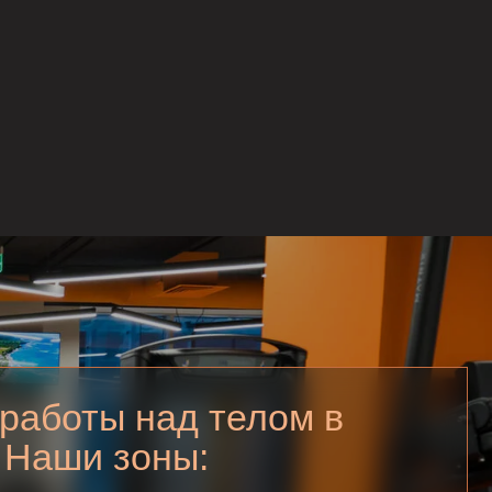
 над телом в
зоны:
ый зал, кардио,
групповых программ
ровительных практик
 восстанавливаетесь