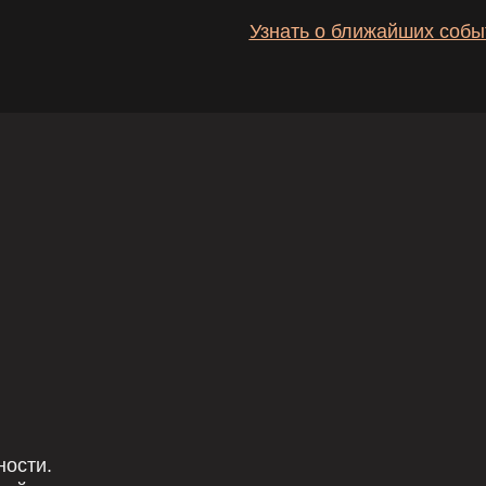
отока.
аботу с телом