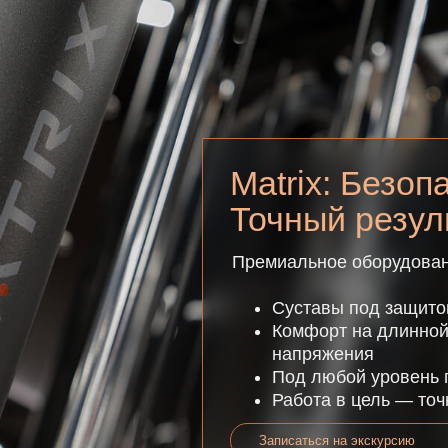
Суставы под защитой — нагрузк
Комфорт на длинной дистанции 
напряжения
Под любой уровень подготовки —
Работа в цель — точная траект
Записаться на экскурсию