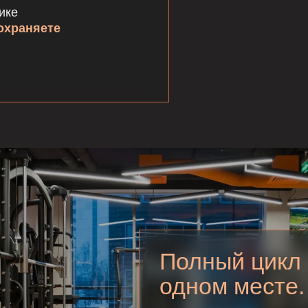
Полный цикл работы
одном месте. Наши 
Сила и выносливость: тренажерн
функциональная зона
Баланс и гибкость: студии для 
Восстановление: кабинеты оздо
и хаммам на каждом этаже
Легко чередуете нагрузку, быстрее
и закрепляете результат
Записаться на экскурсию