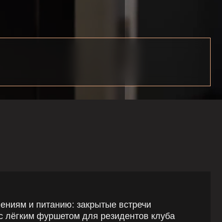
анию: закрытые встречи
шетом для резидентов клуба
м TG канале