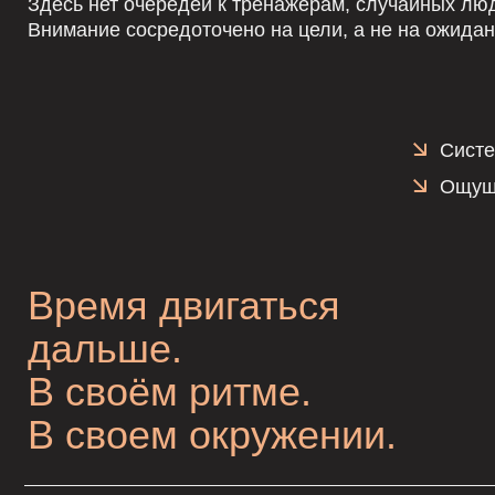
Ощущение «
Время двигаться
дальше.
В своём ритме.
В своем окружении.
90%
клиентов отмечают: уже через 2 м
возвращается лёгкость, энергия
и уверенность в теле