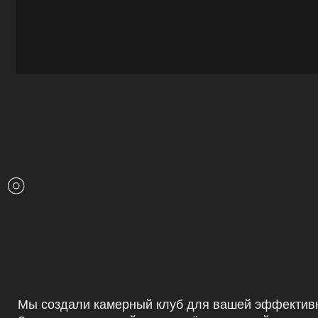
Мы создали камерный клуб для вашей эффективности.
Здесь нет очередей к тренажёрам, случайных людей и п
Внимание сосредоточено на цели, а не на ожидании.
Системную р