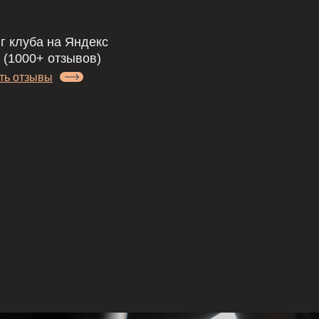
ила.
ровок без риска: