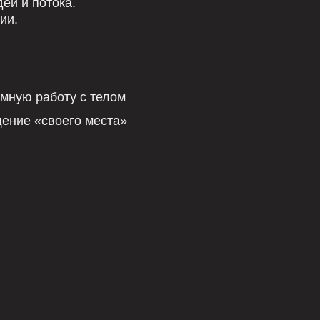
своего места»
4.9+
есяца
рейтинг клуба на Я
Картах (1000+ отзы
Смотреть отзывы